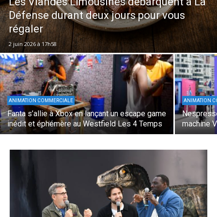
Les Viandes Limousines débarquent à La
Défense durant deux jours pour vous
régaler
2 juin 2026 à 17h58
ANIMATION COMMERCIALE
ANIMATION 
Fanta s’allie à Xbox en lançant un escape game
Nespresso
inédit et éphémère au Westfield Les 4 Temps
machine V