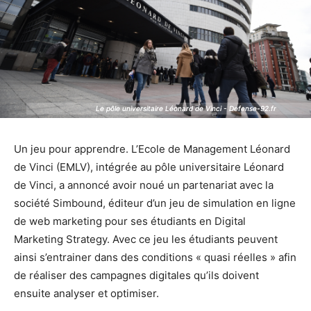
Le pôle universitaire Léonard de Vinci - Defense-92.fr
Le pôle universitaire Léonard de Vinci - Defense-92.fr
Un jeu pour apprendre. L’Ecole de Management Léonard
de Vinci (EMLV), intégrée au pôle universitaire Léonard
de Vinci, a annoncé avoir noué un partenariat avec la
société Simbound, éditeur d’un jeu de simulation en ligne
de web marketing pour ses étudiants en Digital
Marketing Strategy. Avec ce jeu les étudiants peuvent
ainsi s’entrainer dans des conditions « quasi réelles » afin
de réaliser des campagnes digitales qu’ils doivent
ensuite analyser et optimiser.