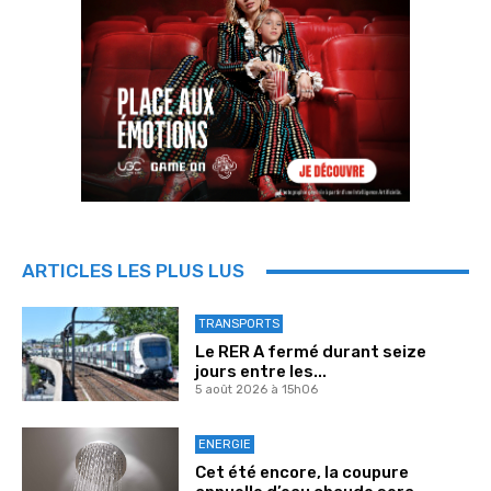
ARTICLES LES PLUS LUS
TRANSPORTS
Le RER A fermé durant seize
jours entre les...
5 août 2026 à 15h06
ENERGIE
Cet été encore, la coupure