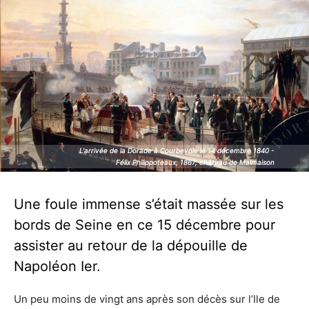
L'arrivée de la Dorade à Courbevoie le 14 décembre 1840 -
L'arrivée de la Dorade à Courbevoie le 14 décembre 1840 -
Félix Philippoteaux, 1867, château de Malmaison
Félix Philippoteaux, 1867, château de Malmaison
Une foule immense s’était massée sur les
bords de Seine en ce 15 décembre pour
assister au retour de la dépouille de
Napoléon Ier.
Un peu moins de vingt ans après son décès sur l’Ile de