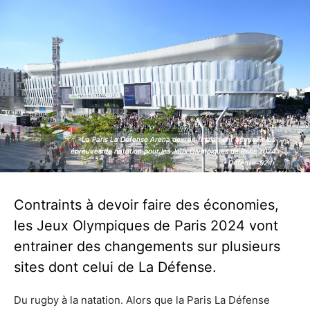
La Paris La Défense Arena devrait finalement accueillir les
La Paris La Défense Arena devrait finalement accueillir les
épreuves de natation pour les Jeux Olympiques de Paris 2024
épreuves de natation pour les Jeux Olympiques de Paris 2024
- Defense-92.fr
- Defense-92.fr
Contraints à devoir faire des économies,
les Jeux Olympiques de Paris 2024 vont
entrainer des changements sur plusieurs
sites dont celui de La Défense.
Du rugby à la natation. Alors que la Paris La Défense