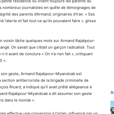
 petite résidence où vivent toujours les parents du
 les nombreux journalistes en quête de témoignages de
égrité des parents d’Armand, originaires d’Iran. « Ses
 l’alerte et fait tout ce qu’ils pouvaient faire », glisse
un voisin lâche quelques mots sur Armand Rajabpour-
angé. On savait que c’était un garçon radicalisé. Tout
-t-il avant de conclure « On n’a rien fait », critiquant
S ».
s son geste, Armand Rajabpour-Miyandoab est
 section antiterroriste de la brigade criminelle de
çois Ricard, a indiqué qu’il avait prêté allégeance à
A
 Armand Rajabpour-Miyandoab a dit assumer son geste
ns dans le monde ».
lien effectue une conversion à l’islam, influencé par un