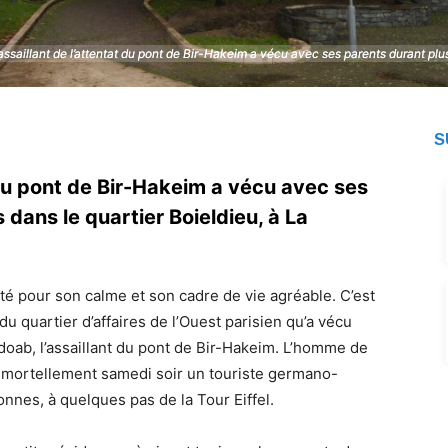
’assaillant de l’attentat du pont de Bir-Hakeim a vécu avec ses parents durant plu
’assaillant de l’attentat du pont de Bir-Hakeim a vécu avec ses parents durant plu
S
du pont de Bir-Hakeim a vécu avec ses
dans le quartier Boieldieu, à La
uté pour son calme et son cadre de vie agréable. C’est
u quartier d’affaires de l’Ouest parisien qu’a vécu
ab, l’assaillant du pont de Bir-Hakeim. L’homme de
é mortellement samedi soir un touriste germano-
nnes, à quelques pas de la Tour Eiffel.