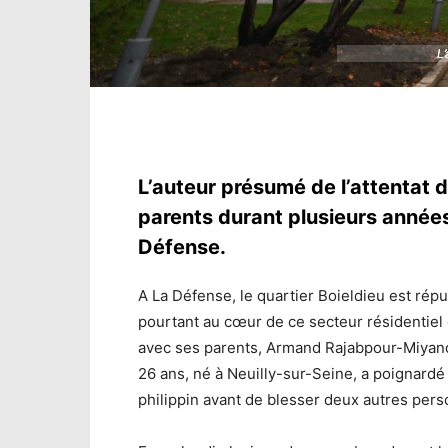
L
L
L’auteur présumé de l’attentat 
parents durant plusieurs années 
Défense.
A La Défense, le quartier Boieldieu est rép
pourtant au cœur de ce secteur résidentiel d
avec ses parents, Armand Rajabpour-Miyando
26 ans, né à Neuilly-sur-Seine, a poignard
philippin avant de blesser deux autres perso