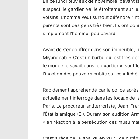
En ce lundi pluvieux de novembre, devant la
suspect, le gardien veille étroitement sur
voisins. L’homme veut surtout défendre l’int
parents sont des gens très bien. Ils ont donné
simplement l’homme, peu bavard.
Avant de s’engouffrer dans son immeuble, 
Miyandoab. « C’est un barbu qui est très dér
le monde le savait dans le quartier », souffle
l’inaction des pouvoirs public sur ce « fiché 
Rapidement appréhendé par la police aprè
actuellement interrogé dans les locaux de la
Paris. Le procureur antiterroriste, Jean-Fran
l’État Islamique (EI). Durant son audition
« en réaction à la persécution des musulma
C’est à l’âge de 18 ans, qu’en 2015, ce putéo