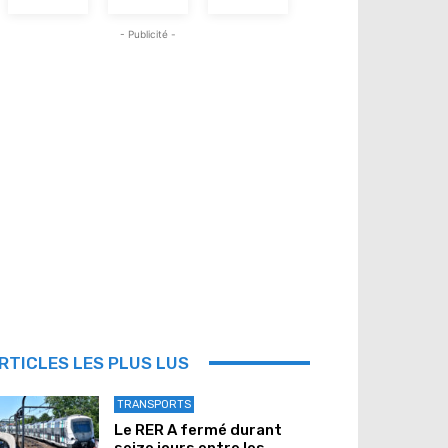
- Publicité -
RTICLES LES PLUS LUS
TRANSPORTS
Le RER A fermé durant
seize jours entre les...