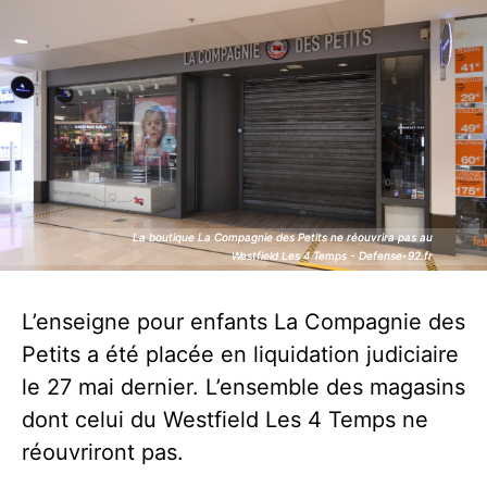
La boutique La Compagnie des Petits ne réouvrira pas au
La boutique La Compagnie des Petits ne réouvrira pas au
Westfield Les 4 Temps - Defense-92.fr
Westfield Les 4 Temps - Defense-92.fr
L’enseigne pour enfants La Compagnie des
Petits a été placée en liquidation judiciaire
le 27 mai dernier. L’ensemble des magasins
dont celui du Westfield Les 4 Temps ne
réouvriront pas.