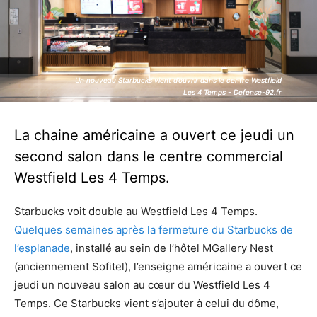
Un nouveau Starbucks vient d’ouvrir dans le centre Westfield
Un nouveau Starbucks vient d’ouvrir dans le centre Westfield
Les 4 Temps - Defense-92.fr
Les 4 Temps - Defense-92.fr
La chaine américaine a ouvert ce jeudi un
second salon dans le centre commercial
Westfield Les 4 Temps.
Starbucks voit double au Westfield Les 4 Temps.
Quelques semaines après la fermeture du Starbucks de
l’esplanade
, installé au sein de l’hôtel MGallery Nest
(anciennement Sofitel), l’enseigne américaine a ouvert ce
jeudi un nouveau salon au cœur du Westfield Les 4
Temps. Ce Starbucks vient s’ajouter à celui du dôme,