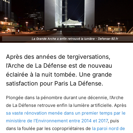
La Grande Arche a enfin retrouvé la lumière - Defense-92.fr
La Grande Arche a enfin retrouvé la lumière - Defense-92.fr
Après des années de tergiversations,
l’Arche de La Défense est de nouveau
éclairée à la nuit tombée. Une grande
satisfaction pour Paris La Défense.
Plongée dans la pénombre durant une décennie, l’Arche
de La Défense retrouve enfin la lumière artificielle. Après
sa vaste rénovation menée dans un premier temps par le
ministère de l’Environnement entre 2014 et 2017
, puis
dans la foulée par les copropriétaires de
la paroi nord de