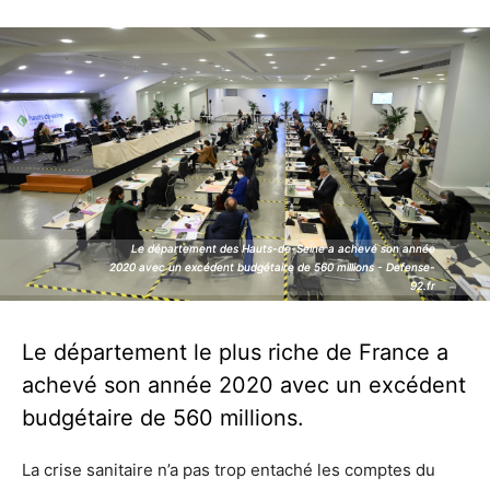
Le département des Hauts-de-Seine a achevé son année
Le département des Hauts-de-Seine a achevé son année
2020 avec un excédent budgétaire de 560 millions - Defense-
2020 avec un excédent budgétaire de 560 millions - Defense-
92.fr
92.fr
Le département le plus riche de France a
achevé son année 2020 avec un excédent
budgétaire de 560 millions.
La crise sanitaire n’a pas trop entaché les comptes du