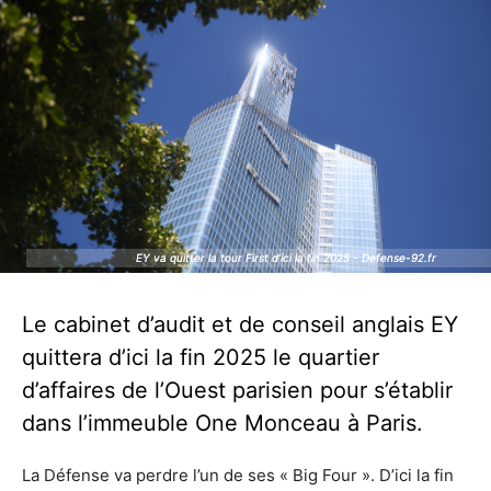
EY va quitter la tour First d’ici la fin 2025 - Defense-92.fr
EY va quitter la tour First d’ici la fin 2025 - Defense-92.fr
Le cabinet d’audit et de conseil anglais EY
quittera d’ici la fin 2025 le quartier
d’affaires de l’Ouest parisien pour s’établir
dans l’immeuble One Monceau à Paris.
La Défense va perdre l’un de ses « Big Four ». D’ici la fin