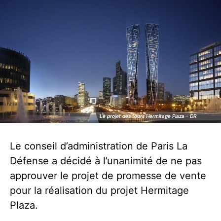
Le projet des tours Hermitage Plaza - DR
Le projet des tours Hermitage Plaza - DR
Le conseil d’administration de Paris La
Défense a décidé à l’unanimité de ne pas
approuver le projet de promesse de vente
pour la réalisation du projet Hermitage
Plaza.