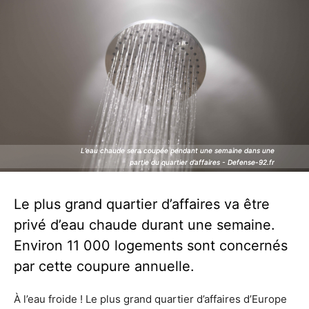
L’eau chaude sera coupée pendant une semaine dans une
L’eau chaude sera coupée pendant une semaine dans une
partie du quartier d’affaires - Defense-92.fr
partie du quartier d’affaires - Defense-92.fr
Le plus grand quartier d’affaires va être
privé d’eau chaude durant une semaine.
Environ 11 000 logements sont concernés
par cette coupure annuelle.
À l’eau froide ! Le plus grand quartier d’affaires d’Europe