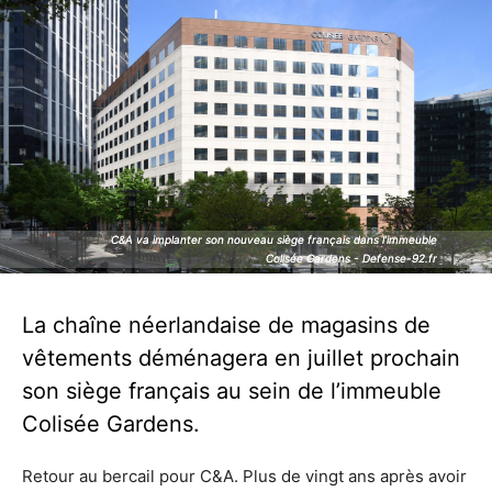
C&A va implanter son nouveau siège français dans l’immeuble
C&A va implanter son nouveau siège français dans l’immeuble
Colisée Gardens - Defense-92.fr
Colisée Gardens - Defense-92.fr
La chaîne néerlandaise de magasins de
vêtements déménagera en juillet prochain
son siège français au sein de l’immeuble
Colisée Gardens.
Retour au bercail pour C&A. Plus de vingt ans après avoir