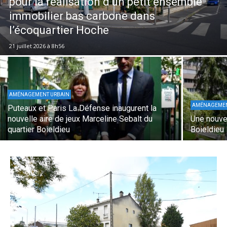
pour la réalisation d’un petit ensemble
immobilier bas carbone dans
l’écoquartier Hoche
21 juillet 2026 à 8h56
AMÉNAGEMENT URBAIN
AMÉNAGEMEN
Puteaux et Paris La Défense inaugurent la
nouvelle aire de jeux Marceline Sebalt du
Une nouvel
quartier Boieldieu
Boieldieu