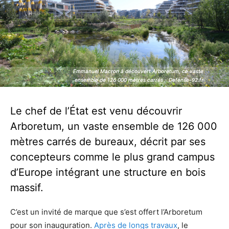
Emmanuel Macron à découvert Arboretum, ce vaste
Emmanuel Macron à découvert Arboretum, ce vaste
ensemble de 126 000 mètres carrés - Defense-92.fr
ensemble de 126 000 mètres carrés - Defense-92.fr
Le chef de l’État est venu découvrir
Arboretum, un vaste ensemble de 126 000
mètres carrés de bureaux, décrit par ses
concepteurs comme le plus grand campus
d’Europe intégrant une structure en bois
massif.
C’est un invité de marque que s’est offert l’Arboretum
pour son inauguration.
Après de longs travaux
, le