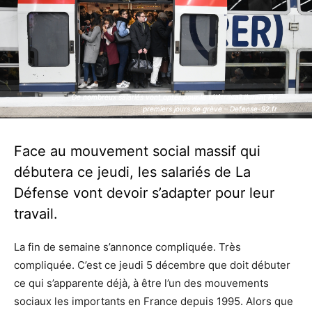
De nombreux salariés vont opter pour le télétravail durant les
De nombreux salariés vont opter pour le télétravail durant les
premiers jours de grève – Defense-92.fr
premiers jours de grève – Defense-92.fr
Face au mouvement social massif qui
débutera ce jeudi, les salariés de La
Défense vont devoir s’adapter pour leur
travail.
La fin de semaine s’annonce compliquée. Très
compliquée. C’est ce jeudi 5 décembre que doit débuter
ce qui s’apparente déjà, à être l’un des mouvements
sociaux les importants en France depuis 1995. Alors que